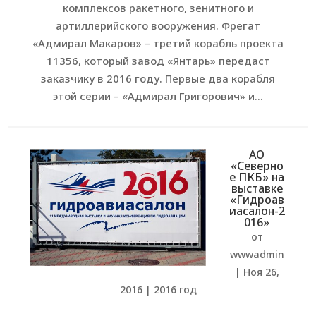
комплексов ракетного, зенитного и
артиллерийского вооружения. Фрегат
«Адмирал Макаров» – третий корабль проекта
11356, который завод «Янтарь» передаст
заказчику в 2016 году. Первые два корабля
этой серии – «Адмирал Григорович» и...
АО
«Северно
е ПКБ» на
выставке
«Гидроав
иасалон-2
016»
от
wwwadmin
|
Ноя 26,
2016
|
2016 год