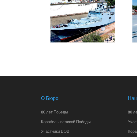
О Бюро
Наш
80 лет Победы
80 л
Корабелы великой Победы
Учас
Участники ВОВ
Кора