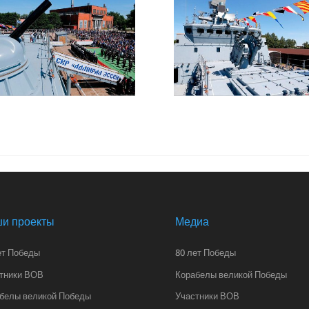
и проекты
Медиа
ет Победы
80 лет Победы
тники ВОВ
Корабелы великой Победы
белы великой Победы
Участники ВОВ