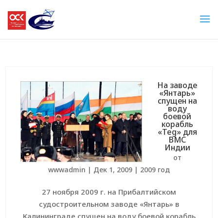
На заводе
«Янтарь»
спущен на
воду
боевой
корабль
«Teg» для
ВМС
Индии
от
wwwadmin
|
Дек 1, 2009
|
2009 год
27 ноября 2009 г. на Прибалтийском
судостроительном заводе «Янтарь» в
Калининграде спущен на воду боевой корабль