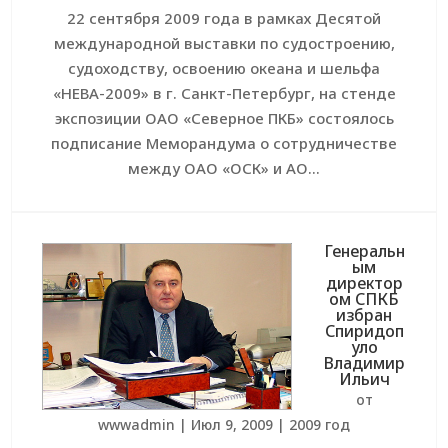
22 сентября 2009 года в рамках Десятой
международной выставки по судостроению,
судоходству, освоению океана и шельфа
«НЕВА-2009» в г. Санкт-Петербург, на стенде
экспозиции ОАО «Северное ПКБ» состоялось
подписание Меморандума о сотрудничестве
между ОАО «ОСК» и АО...
Генеральн
ым
директор
ом СПКБ
избран
Спиридоп
уло
Владимир
Ильич
от
wwwadmin
|
Июл 9, 2009
|
2009 год