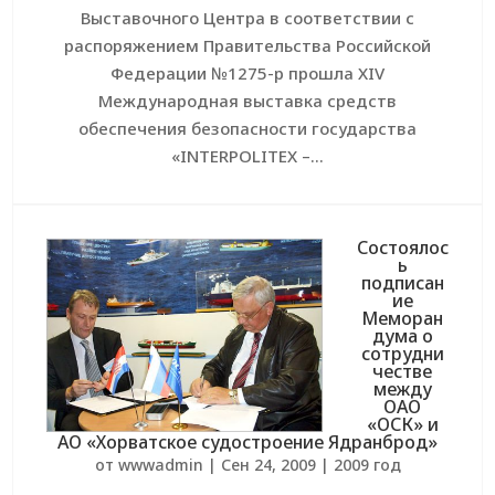
Выставочного Центра в соответствии с
распоряжением Правительства Российской
Федерации №1275-р прошла XIV
Международная выставка средств
обеспечения безопасности государства
«INTERPOLITEX –...
Состоялос
ь
подписан
ие
Меморан
дума о
сотрудни
честве
между
ОАО
«ОСК» и
АО «Хорватское судостроение Ядранброд»
от
wwwadmin
|
Сен 24, 2009
|
2009 год