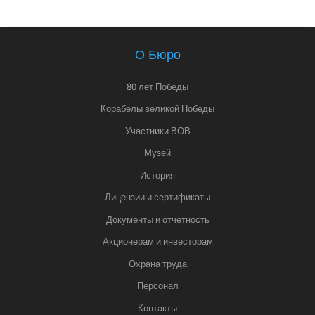
О Бюро
80 лет Победы
Корабелы великой Победы
Участники ВОВ
Музей
История
Лицензии и сертификаты
Документы и отчетность
Акционерам и инвесторам
Охрана труда
Персонал
Контакты