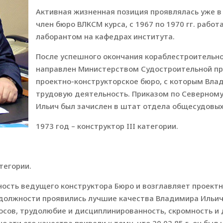
Активная жизненная позиция проявлялась уже в 
член бюро ВЛКСМ курса, с 1967 по 1970 гг. рабо
лаборантом на кафедрах института.
После успешного окончания кораблестроительног
направлен Министерством Судостроительной п
проектно-конструкторское бюро, с которым Вла
трудовую деятельность. Приказом по Северному 
Ильич был зачислен в штат отдела общесудовых
1973 год – конструктор III категории.
тегории.
ность ведущего конструктора Бюро и возглавляет проектн
 должности проявились лучшие качества Владимира Ильич
сов, трудолюбие и дисциплинированность, скромность и