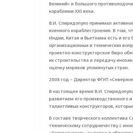
Великий» и большого противолодочн
кораблями XXI века.
В.И. Спиридопуло принимал активное
военного кораблестроения. В том, ч
Индии, Китая и Вьетнама есть и его
организационных и технических воп
проектно-конструкторское бюро обе
их строительства и передачу иноза
оценку моряков упомянутых стран.
2008 год – Директор ФГУП «Северно
В настоящее время В.И. Спиридопул
развитием его производственного и
талантливых конструкторов, которы
В составе творческого коллектива 
техническому сотрудничеству с ин
«Золотая идея», за вклад в области