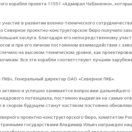
ого корабля проекта 11551 «Адмирал Чабаненко», которые
 участие в развитии военно-технического сотрудничества
то Северное проектно-конструкторское бюро получило зак
 большая заслуга. Благодаря его непосредственному уча
росов и при его личном постоянном взаимодействии с за
спечило на высоком техническом уровне, как проектирова
казчикам. Все эти корабли соответствуют лучшим зарубе
е ПКБ», Генеральный директор ОАО «Северное ПКБ».
о активно и успешно занимается вопросами дальнейшего 
 кадрового потенциала, постоянно выдвигая на самые от
е в скором будущем станут костяком постоянно обновляю
Северного проектно-конструкторского бюро, комитетом Ро
остранными государствами Владимир Ильич награжден на
 разработки экспортно-ориентированной продукции военно