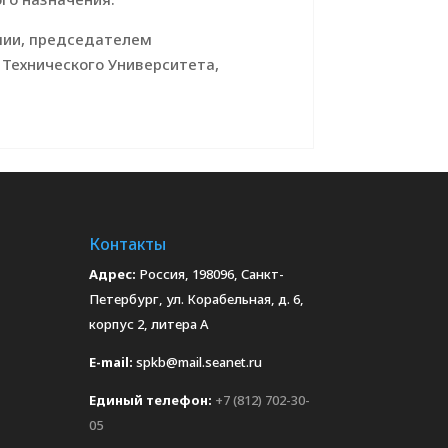
мии, председателем
 Технического Университета,
Контакты
Адрес:
Россия, 198096, Санкт-
Петербург, ул. Корабельная, д. 6,
корпус 2, литера А
E-mail:
spkb@mail.seanet.ru
Единый телефон:
+7 (812) 702-30-
05