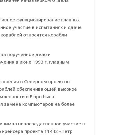
л назначен начальником отдела
ктивное функционирование главных
нное участие в испытаниях и сдаче
х кораблей относятся корабли
 за порученное дело и
чения в июне 1993 г. главным
освоения в Северном проектно-
ораблей обеспечивающей высокое
емленности в Бюро была
ся замена компьютеров на более
ринимал непосредственное участие в
о крейсера проекта 11442 «Петр