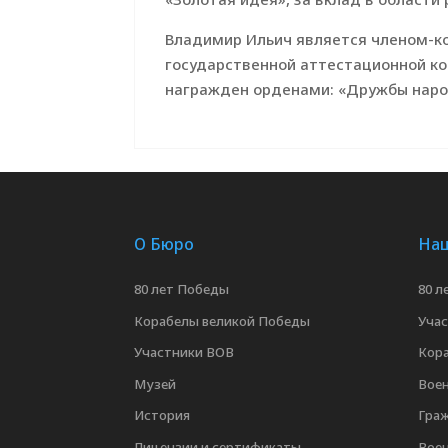
Владимир Ильич является членом-к
государственной аттестационной ко
награжден орденами: «Дружбы народо
О Бюро
Наш
80 лет Победы
80 л
Корабелы великой Победы
Уча
Участники ВОВ
Кор
Музей
Воен
История
Граж
Лицензии и сертификаты
Вое