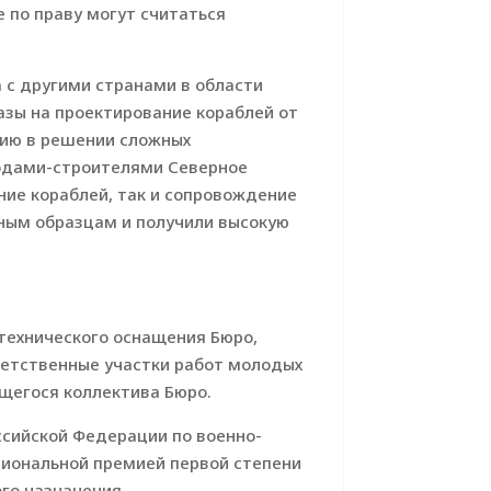
 по праву могут считаться
 с другими странами в области
азы на проектирование кораблей от
стию в решении сложных
водами-строителями Северное
ние кораблей, так и сопровождение
жным образцам и получили высокую
технического оснащения Бюро,
ветственные участки работ молодых
щегося коллектива Бюро.
ссийской Федерации по военно-
циональной премией первой степени
го назначения.