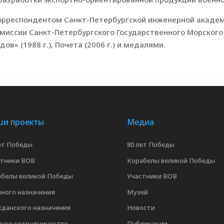
орреспондентом Санкт-Петербургской инженерной акаде
миссии Санкт-Петербургского Государственного Морского
в» (1988 г.), Почета (2006 г.) и медалями.
и проекты
Медиа
ет Победы
80 лет Победы
стники ВОВ
Корабелы великой Победы
абелы великой Победы
Участники ВОВ
ного назначения
Музей
данского назначения
Новости
нное сотрудничество
Публикации