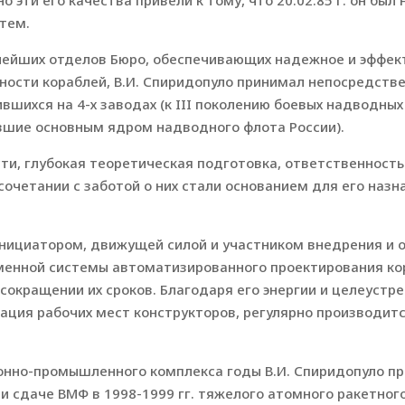
 эти его качества привели к тому, что 20.02.85 г. он бы
тем.
пнейших отделов Бюро, обеспечивающих надежное и эффе
ности кораблей, В.И. Спиридопуло принимал непосредстве
оившихся на 4-х заводах (к III поколению боевых надводны
тавшие основным ядром надводного флота России).
ти, глубокая теоретическая подготовка, ответственность
очетании с заботой о них стали основанием для его назна
 инициатором, движущей силой и участником внедрения и 
еменной системы автоматизированного проектирования к
сокращении их сроков. Благодаря его энергии и целеустр
ция рабочих мест конструкторов, регулярно производит
онно-промышленного комплекса годы В.И. Спиридопуло п
и сдаче ВМФ в 1998-1999 гг. тяжелого атомного ракетног