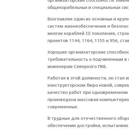
организаторские способности. Именно
общекорабельных и специальных сис
Возглавляя один из основных и кру
систем жизнеобеспечения и безопас
многих кораблей III поколения, стр
проектов 1144, 1164, 1155 и 956, с
Хорошие организаторские способнос
требовательность к подчиненным в с
инженером Северного ПКБ.
Работая в этой должности, он стал
конструкторском бюро новой, совр
качество работ при одновременном 
произведена массовая компьютериза
современные.
В трудные для отечественного обор
обеспечении достройки, испытаниях 