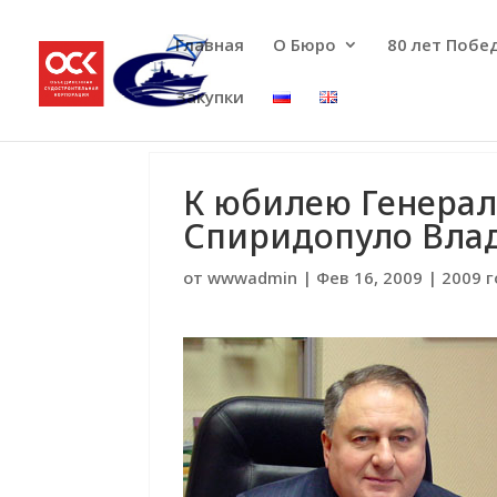
Главная
О Бюро
80 лет Побе
Закупки
К юбилею Генерал
Спиридопуло Вла
от
wwwadmin
|
Фев 16, 2009
|
2009 