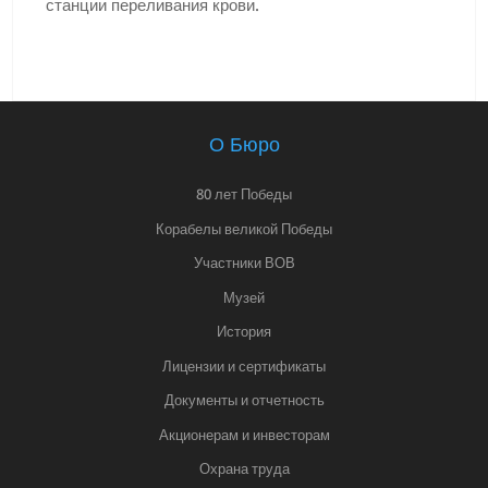
станции переливания крови.
О Бюро
80 лет Победы
Корабелы великой Победы
Участники ВОВ
Музей
История
Лицензии и сертификаты
Документы и отчетность
Акционерам и инвесторам
Охрана труда