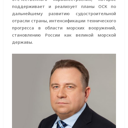
поддерживает и реализует планы ОСК по
дальнейшему развитию судостроительной
отрасли страны, интенсификации технического
прогресса в области морских вооружений,
становлению России как великой морской
державы.
Поздравление с юбилеем «Северное ПКБ»