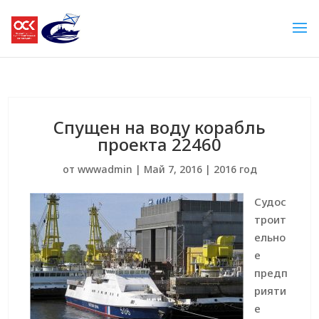
Спущен на воду корабль
проекта 22460
от
wwwadmin
|
Май 7, 2016
|
2016 год
Судос
троит
ельно
е
предп
рияти
е