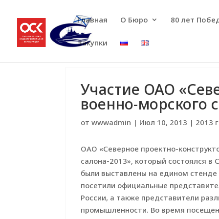
Главная
О Бюро
80 лет Побе
Закупки
Участие ОАО «Сев
военно-морского 
от
wwwadmin
|
Июл 10, 2013
|
2013 
ОАО «Северное проектно-конструкто
салона-2013», который состоялся в 
были выставлены на едином стенде
посетили официальные представител
России, а также представители раз
промышленности. Во время посещени