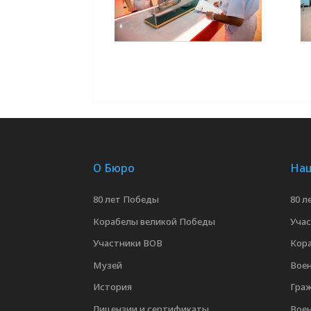
О Бюро
Наш
80 лет Победы
80 л
Корабелы великой Победы
Уча
Участники ВОВ
Кор
Музей
Воен
История
Граж
Лицензии и сертификаты
Вое