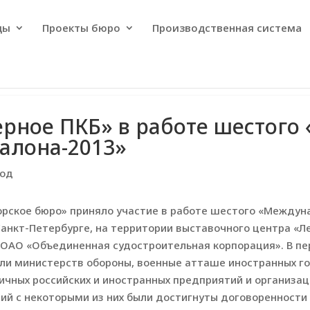
ды
Проекты бюро
Производственная система
ерное ПКБ» в работе шестог
салона-2013»
год
рское бюро» приняло участие в работе шестого «Междун
Санкт-Петербурге, на территории выставочного центра «Л
 ОАО «Объединенная судостроительная корпорация». В пе
и министерств обороны, военные атташе иностранных го
личных российских и иностранных предприятий и организа
й с некоторыми из них были достигнуты договоренности