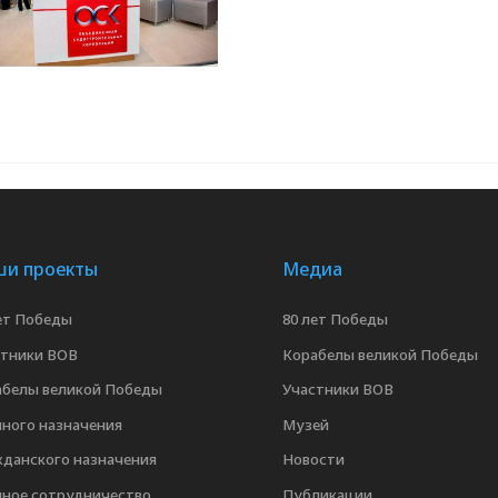
и проекты
Медиа
ет Победы
80 лет Победы
стники ВОВ
Корабелы великой Победы
абелы великой Победы
Участники ВОВ
ного назначения
Музей
данского назначения
Новости
нное сотрудничество
Публикации