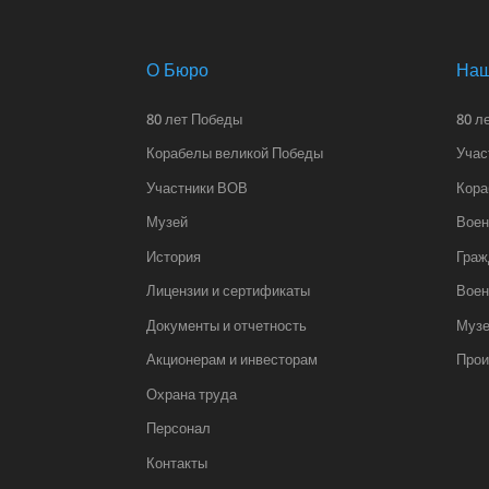
О Бюро
Наш
80 лет Победы
80 л
Корабелы великой Победы
Учас
Участники ВОВ
Кора
Музей
Воен
История
Граж
Лицензии и сертификаты
Воен
Документы и отчетность
Муз
Акционерам и инвесторам
Прои
Охрана труда
Персонал
Контакты