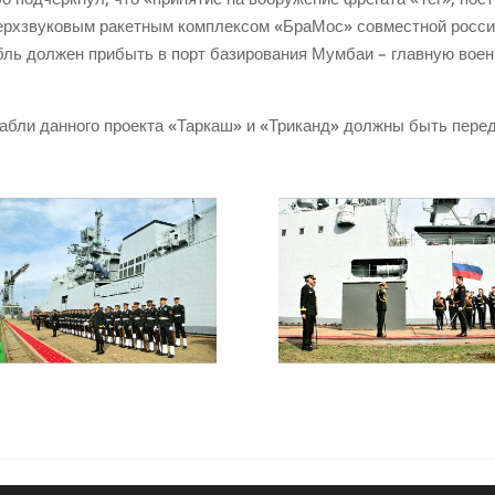
ерхзвуковым ракетным комплексом «БраМос» совместной россий
бль должен прибыть в порт базирования Мумбаи – главную вое
бли данного проекта «Таркаш» и «Триканд» должны быть переда