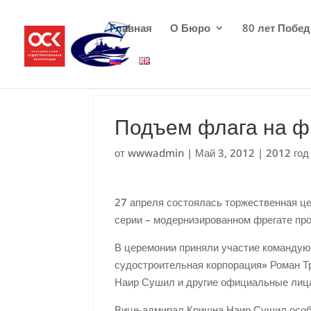
Главная
О Бюро
80 лет Побе
Подъем флага на ф
от
wwwadmin
|
Май 3, 2012
|
2012 год
27 апреля состоялась торжественная ц
серии – модернизированном фрегате про
В церемонии приняли участие команду
судостроительная корпорация» Роман 
Наир Сушил и другие официальные лиц
Вице-адмирал Кришна Наир Сушил особо 