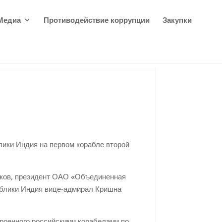
Медиа
Противодействие коррупции
Закупки
ики Индия на первом корабле второй
рков, президент ОАО «Объединенная
блики Индия вице-адмирал Кришна
троенного российскими корабелами по