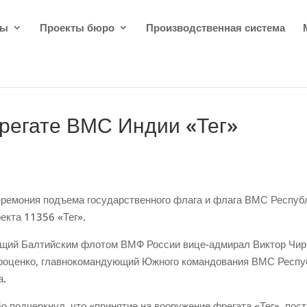
ды
Проекты бюро
Производственная система
регате ВМС Индии «Тег»
еремония подъема государственного флага и флага ВМС Республ
екта 11356 «Тег».
ющий Балтийским флотом ВМФ России вице-адмирал Виктор Чи
Троценко, главнокомандующий Южного командования ВМС Респу
а.
подчеркнул, что «принятие на вооружение фрегата «Тег», пос