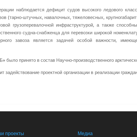
рации наблюдается дефицит судов высокого ледового класс
ов (тарно-штучных, навалочных, тяжеловесных, крупногабаритны
говой грузоперевалочной инфраструктурой, а также способн
ественного судна-снабженца для перевозки широкой номенклат
рного завоза является задачей особой важности, имеющ
» было принято в состав Научно-производственного арктическо
т задействование проектной организации в реализации граждан
и проекты
Медиа