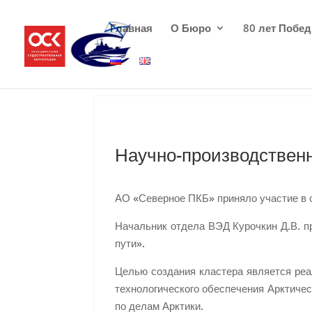
Главная
О Бюро
80 лет Побе
Научно-производственн
АО «Северное ПКБ» приняло участие в 
Начальник отдела ВЭД Курочкин Д.В. п
пути».
Целью создания кластера является ре
технологического обеспечения Арктичес
по делам Арктики.