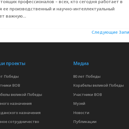
тоящих профессионалов – всех, кто сегодня работает в
я ее производственный и научно-интеллектуальный
т важную...
Следующие Запи
и проекты
Медиа
ет Победы
80 лет Победы
стники ВОВ
Корабелы великой Победы
абелы великой Победы
Участники ВОВ
ного назначения
Музей
данского назначения
Новости
нное сотрудничество
Публикации