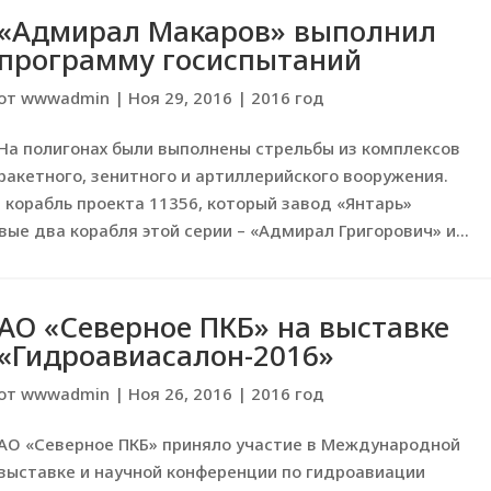
«Адмирал Макаров» выполнил
программу госиспытаний
от
wwwadmin
|
Ноя 29, 2016
|
2016 год
На полигонах были выполнены стрельбы из комплексов
ракетного, зенитного и артиллерийского вооружения.
 корабль проекта 11356, который завод «Янтарь»
вые два корабля этой серии – «Адмирал Григорович» и...
АО «Северное ПКБ» на выставке
«Гидроавиасалон-2016»
от
wwwadmin
|
Ноя 26, 2016
|
2016 год
АО «Северное ПКБ» приняло участие в Международной
выставке и научной конференции по гидроавиации