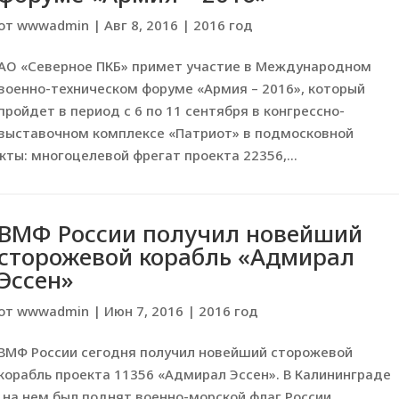
от
wwwadmin
|
Авг 8, 2016
|
2016 год
АО «Северное ПКБ» примет участие в Международном
военно-техническом форуме «Армия – 2016», который
пройдет в период с 6 по 11 сентября в конгрессно-
выставочном комплексе «Патриот» в подмосковной
кты: многоцелевой фрегат проекта 22356,...
ВМФ России получил новейший
сторожевой корабль «Адмирал
Эссен»
от
wwwadmin
|
Июн 7, 2016
|
2016 год
ВМФ России сегодня получил новейший сторожевой
корабль проекта 11356 «Адмирал Эссен». В Калининграде
на нем был поднят военно-морской флаг России.