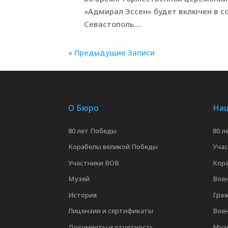
«Адмирал Эссен» будет включен в со
Севастополь....
« Предыдущие Записи
О Бюро
Наш
80 лет Победы
80 л
Корабелы великой Победы
Уча
Участники ВОВ
Кор
Музей
Воен
История
Граж
Лицензии и сертификаты
Вое
Документы и отчетность
Муз