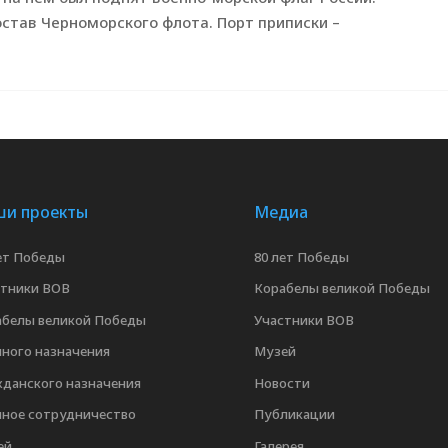
став Черноморского флота. Порт приписки –
и проекты
Медиа
ет Победы
80 лет Победы
стники ВОВ
Корабелы великой Победы
абелы великой Победы
Участники ВОВ
ного назначения
Музей
данского назначения
Новости
нное сотрудничество
Публикации
ей
Галерея