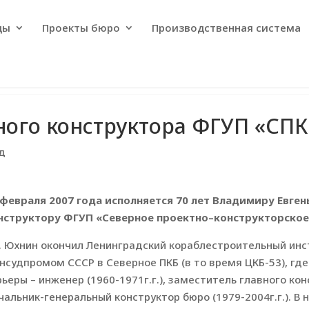
ды
Проекты бюро
Производственная система
ого конструктора ФГУП «СПК
од
 февраля 2007 года исполняется 70 лет Владимиру Евге
нструктору ФГУП «Северное проектно–конструкторское
Е. Юхнин окончил Ленинградский кораблестроительный инст
нсудпромом СССР в Северное ПКБ (в то время ЦКБ-53), гд
рьеры – инженер (1960-1971г.г.), заместитель главного конс
чальник-генеральный конструктор бюро (1979-2004г.г.). В