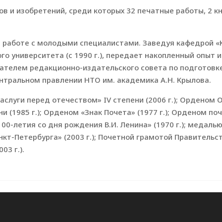
ов и изобретений, среди которых 32 печатные работы, 2 кн
т работе с молодыми специалистами. Заведуя кафедрой «
го университета (с 1990 г.), передает накопленный опыт 
телем редакционно-издательского совета по подготовке
нтральном правлении НТО им. академика А.Н. Крылова.
аслуги перед отечеством» IV степени (2006 г.); Орденом О
(1985 г.); Орденом «Знак Почета» (1977 г.); Орденом почё
00-летия со дня рождения В.И. Ленина» (1970 г.); медаль
нкт-Петербурга» (2003 г.); Почетной грамотой Правительст
03 г.).