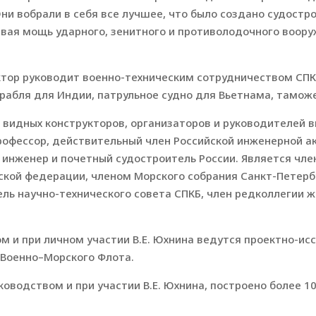
Они вобрали в себя все лучшее, что было создано судост
евая мощь ударного, зенитного и противолодочного воору
уктор руководит военно-техническим сотрудничеством СПК
орабля для Индии, патрульное судно для Вьетнама, тамож
 видных конструкторов, организаторов и руководителей в
профессор, действительный член Российской инженерной 
 инженер и почетный судостроитель России. Является ч
ской федерации, членом Морского собрания Санкт-Петербу
ель научно-технического совета СПКБ, член редколлегии 
м и при личном участии В.Е. Юхнина ведутся проектно-ис
 Военно–Морского Флота.
оводством и при участии В.Е. Юхнина, построено более 10