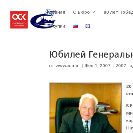
Главная
О Бюро
80 лет Побе
Закупки
Юбилей Генеральн
от
wwwadmin
|
Фев 1, 2007
|
2007 г
20
ко
В.
Ми
ка
На