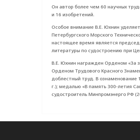
Он автор более чем 60 научных труд
и 16 изобретений.
Особое внимание В.Е. Юхнин уделяе
Петербургского Морского Техническо
настоящее время является председа
литературы по судостроению при Це
В.Е. Юхнин награжден Орденом «За з
Орденом Трудового Красного Знамени 
доблестный труд. В ознаменование 1
г.); медалью «В память 300-летия Са
судостроитель Минпромэнерго РФ (20