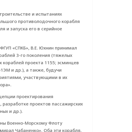
строительстве и испытаниях
 большого противолодочного корабля
ля и запуска его в серийное
ФГУП «СПКБ», В.Е. Юхнин принимал
раблей 3-го поколения (тяжелых
х кораблей проекта 1155; эсминцев
ЭМ и др.), а также, будучи
риятиями, участвующими в их
ора».
нцепции проектирования
в, разработке проектов пассажирских
ых и др.).
даны Военно-Морскому Флоту
ирал Чабаненко». Оба эти корабля,