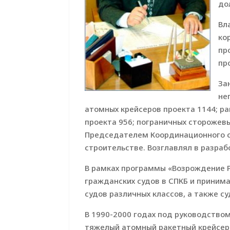
до
Вл
ко
пр
пр
За
не
атомных крейсеров проекта 1144; р
проекта 956; пограничных сторожевы
Председателем Координационного с
строительстве. Возглавлял в разраб
В рамках программы «Возрождение Р
гражданских судов в СПКБ и принима
судов различных классов, а также с
В 1990-2000 годах под руководством
тяжелый атомный ракетный крейсер 