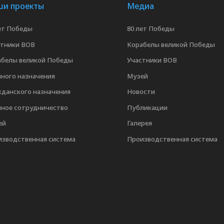
и проекты
Медиа
ет Победы
80 лет Победы
стники ВОВ
Корабелы великой Победы
абелы великой Победы
Участники ВОВ
ного назначения
Музей
данского назначения
Новости
нное сотрудничество
Публикации
ей
Галерея
изводственная система
Производственная система