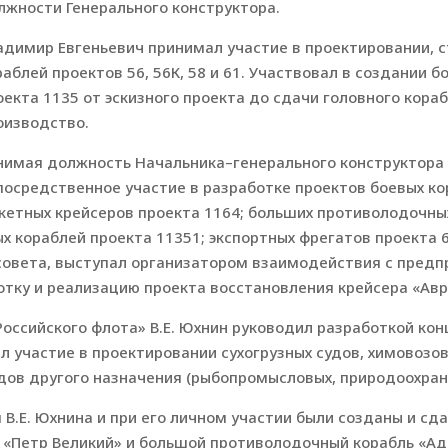
лжности Генерального конструктора.
адимир Евгеньевич принимал участие в проектировании, 
раблей проектов 56, 56К, 58 и 61. Участвовал в создании
оекта 1135 от эскизного проекта до сдачи головного кораб
оизводство.
нимая должность Начальника–генерального конструктора 
посредственное участие в разработке проектов боевых ко
акетных крейсеров проекта 1164; больших противолодочны
х кораблей проекта 11351; экспортных фрегатов проекта 61
овета, выступал организатором взаимодействия с предп
отку и реализацию проекта восстановления крейсера «Авр
оссийского флота» В.Е. Юхнин руководил разработкой ко
л участие в проектировании сухогрузных судов, химовозо
удов другого назначения (рыбопромысловых, природоохранн
 В.Е. Юхнина и при его личном участии были созданы и с
«Петр Великий» и большой противолодочный корабль «Адм