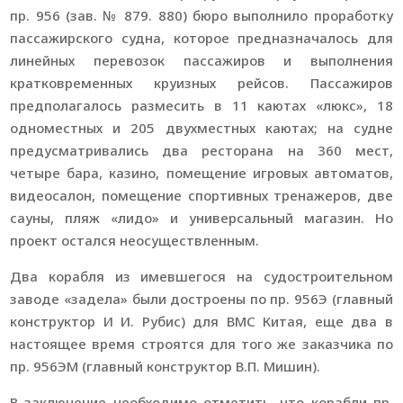
пр. 956 (зав. № 879. 880) бюро выполнило проработку
пассажирского судна, которое предназначалось для
линейных перевозок пассажиров и выполнения
кратковременных круизных рейсов. Пассажиров
предполагалось размесить в 11 каютах «люкс», 18
одноместных и 205 двухместных каютах; на судне
предусматривались два ресторана на 360 мест,
четыре бара, казино, помещение игровых автоматов,
видеосалон, помещение спортивных тренажеров, две
сауны, пляж «лидо» и универсальный магазин. Но
проект остался неосуществленным.
Два корабля из имевшегося на судостроительном
заводе «задела» были достроены по пр. 956Э (главный
конструктор И И. Рубис) для ВМС Китая, еще два в
настоящее время строятся для того же заказчика по
пр. 956ЭМ (главный конструктор В.П. Мишин).
В заключение необходимо отметить, что корабли пр.