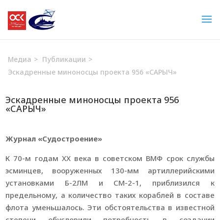
Медиа
>
Публикации
>
Эскадренные миноносцы проекта 956 «САРЫЧ»
Эскадренные миноносцы проекта 956
«САРЫЧ»
Журнал «Судостроение»
К 70-м годам ХХ века в советском ВМФ срок службы
эсминцев, вооруженных 130-мм артиллерийскими
установками Б-2ЛМ и СМ-2-1, приблизился к
предельному, а количество таких кораблей в составе
флота уменьшалось. Эти обстоятельства в известной
степени обусловили потребность в создании