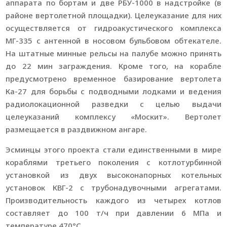
аппарата по бортам и две РБУ-1000 в надстройке (в
районе вертолетной площадки). Целеуказание для них
осуществляется от гидроакустического комплекса
МГ-335 с антенной в носовом бульбовом обтекателе.
На штатные минные рельсы на палубе можно принять
до 22 мин заграждения. Кроме того, на корабле
предусмотрено временное базирование вертолета
Ка-27 для борьбы с подводными лодками и ведения
радиолокационной разведки с целью выдачи
целеуказаний комплексу «Москит». Вертолет
размещается в раздвижном ангаре.
Эсминцы этого проекта стали единственными в мире
кораблями третьего поколения с котлотурбинной
установкой из двух высоконапорных котельных
установок КВГ-2 с трубонадувочными агрегатами.
Производительность каждого из четырех котлов
составляет до 100 т/ч при давлении 6 МПа и
температуре 470°С.