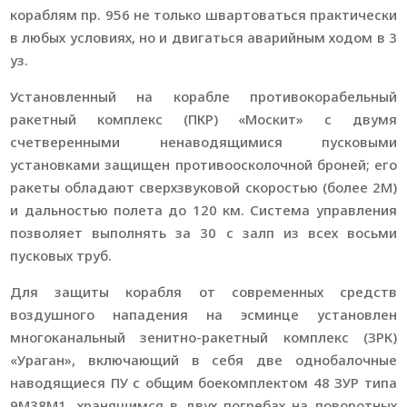
кораблям пр. 956 не только швартоваться практически
в любых условиях, но и двигаться аварийным ходом в 3
уз.
Установленный на корабле противокорабельный
ракетный комплекс (ПКР) «Москит» с двумя
счетверенными ненаводящимися пусковыми
установками защищен противоосколочной броней; его
ракеты обладают сверхзвуковой скоростью (более 2М)
и дальностью полета до 120 км. Система управления
позволяет выполнять за 30 с залп из всех восьми
пусковых труб.
Для защиты корабля от современных средств
воздушного нападения на эсминце установлен
многоканальный зенитно-ракетный комплекс (ЗРК)
«Ураган», включающий в себя две однобалочные
наводящиеся ПУ с общим боекомплектом 48 ЗУР типа
9М38М1, хранящимся в двух погребах на поворотных