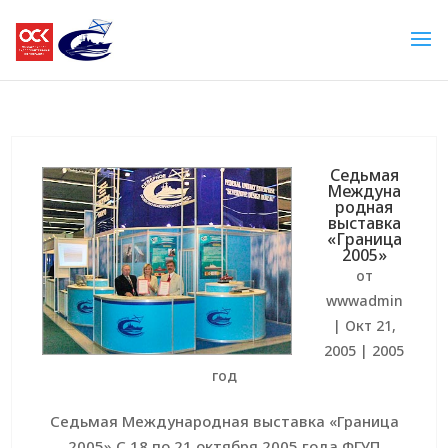
Седьмая
Междуна
родная
выставка
«Граница
2005»
от
wwwadmin
|
Окт 21,
2005
|
2005
год
Седьмая Международная выставка «Граница
2005» С 18 по 21 октября 2005 года ФГУП