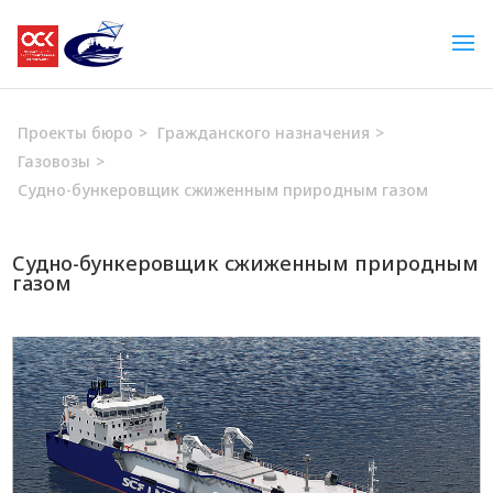
Проекты бюро
>
Гражданского назначения
>
Газовозы
>
Судно-бункеровщик сжиженным природным газом
Судно-бункеровщик сжиженным природным
газом